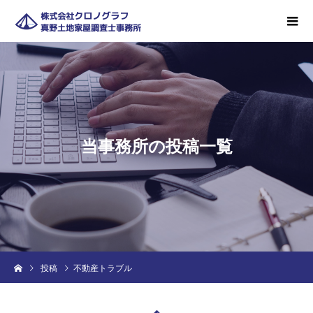
当
事
務
所
の
投
稿
一
覧
投稿
不動産トラブル