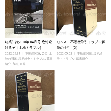
建築知識2010年 04月号 絶対避
Ｑ＆Ａ 不動産取引トラブル解
けるぞ［土地トラブル］
決の手引（2）
2022.05.31
不動産関連
,
公図
,
土
2022.05.02
不動産関連
,
境界紛
地の問題
,
境界紛争・トラブル
,
蔵書
争・トラブル
,
蔵書紹介
紹介
,
農地
,
道路