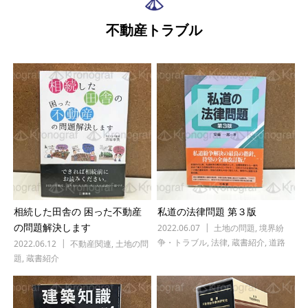
不動産トラブル
相続した田舎の 困った不動産
私道の法律問題 第３版
2022.06.07
土地の問題
,
境界紛
の問題解決します
争・トラブル
,
法律
,
蔵書紹介
,
道路
2022.06.12
不動産関連
,
土地の問
題
,
蔵書紹介