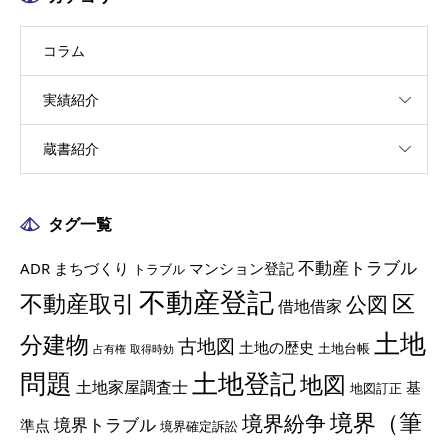
コラム
実績紹介
蔵書紹介
タグ一覧
不動産トラブル
ADR
まちづくり
マンション登記
トラブル
不動産登記
不動産取引
区
公図
借地借家
土地
分建物
古地図
土地の歴史
土地台帳
占有権
取得時効
土地登記
問題
地図
土地家屋調査士
基
地図訂正
境界（筆
境界紛争
境界トラブル
準点
境界確定訴訟