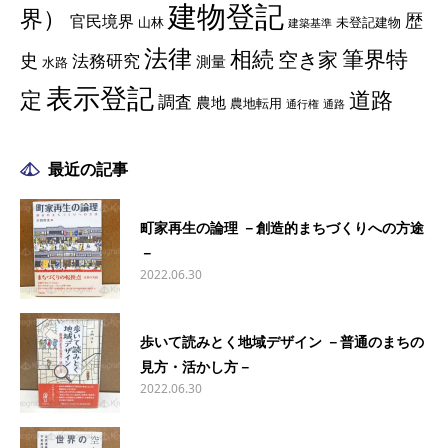
建物登記
界）
歴
官民境界
山林
未登記建物
建築基準
法律
相続
筆界特
空き家
史
法務研究
測量
水路
表示登記
定
道路
調査
農地
農地転用
通行権
通路
最近の記事
町家再生の論理 －創造的まちづくりへの方途
－
2022.06.30
歩いて読みとく地域デザイン －普通のまちの
見方・活かし方－
2022.06.30