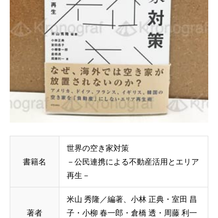
世界の空き家対策
書籍名
－公民連携による不動産活用とエリア
再生－
米山 秀隆／編著、小林 正典・室田 昌
著者
子・小柳 春一郎・倉橋 透・周藤 利一