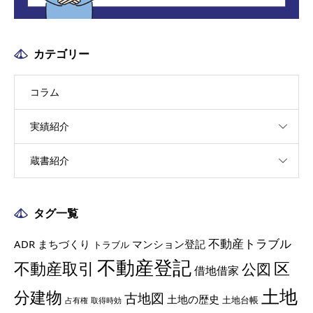
カテゴリー
コラム
実績紹介
蔵書紹介
タグ一覧
不動産トラブル
ADR
まちづくり
マンション登記
トラブル
不動産登記
不動産取引
区
公図
借地借家
土地
分建物
古地図
土地の歴史
土地台帳
占有権
取得時効