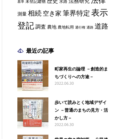
歴史
法務研究
未登記建物
水路
基準
表示
相続
筆界特定
空き家
測量
登記
道路
調査
農地
農地転用
通行権
通路
最近の記事
町家再生の論理 －創造的ま
ちづくりへの方途－
2022.06.30
歩いて読みとく地域デザイ
ン －普通のまちの見方・活
かし方－
2022.06.30