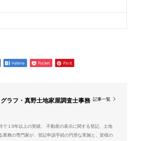
Hatena
Pocket
Pin it
記事一覧
ノグラフ・真野土地家屋調査士事務
当
持で１0年以上の実績。 不動産の表示に関する登記、土地
る業務の専門家が、登記申請手続の円滑な実施と、皆様の