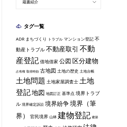
蔵書紹介
タグ一覧
不
ADR
まちづくり
マンション登記
トラブル
不動
不動産取引
動産トラブル
産登記
区分建物
公図
借地借家
古地図
土地の歴史
土地台帳
占有権
取得時効
土地
土地問題
土地家屋調査士
登記
地図
境界トラブ
基準点
地図訂正
境界（筆
境界紛争
ル
境界確定訴訟
建物登記
界）
官民境界
山林
建築
法律