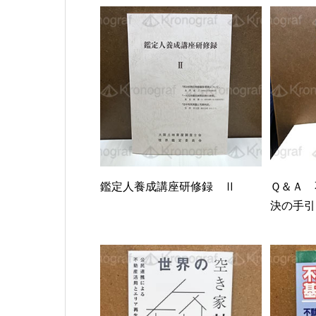
鑑定人養成講座研修録 Ⅱ
Ｑ＆Ａ 
決の手引