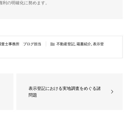
権利の明確化に努めます。
調査士事務所 ブログ担当
不動産登記
,
蔵書紹介
,
表示登
表示登記における実地調査をめぐる諸
問題