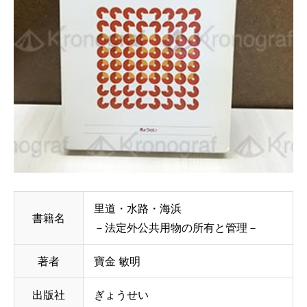
里道・水路・海浜
書籍名
－法定外公共用物の所有と管理－
著者
寶金 敏明
出版社
ぎょうせい