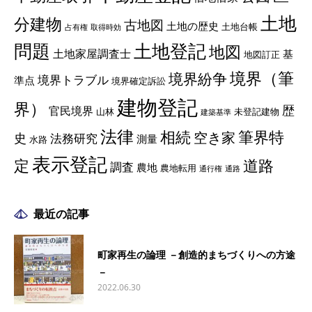
土地
分建物
古地図
土地の歴史
土地台帳
占有権
取得時効
土地登記
問題
地図
土地家屋調査士
基
地図訂正
境界（筆
境界紛争
境界トラブル
準点
境界確定訴訟
建物登記
界）
歴
官民境界
山林
未登記建物
建築基準
法律
相続
筆界特
空き家
史
法務研究
測量
水路
表示登記
定
道路
調査
農地
農地転用
通行権
通路
最近の記事
町家再生の論理 －創造的まちづくりへの方途
－
2022.06.30