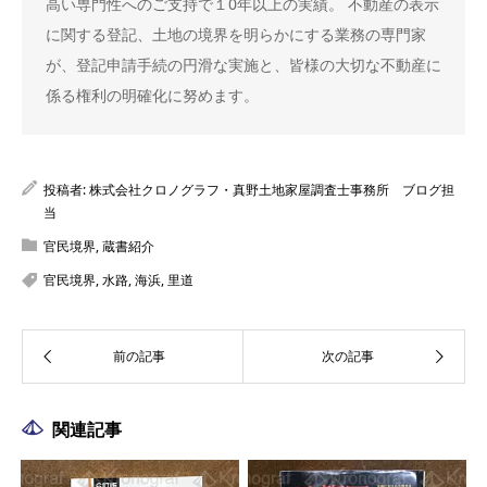
高い専門性へのご支持で１0年以上の実績。 不動産の表示
に関する登記、土地の境界を明らかにする業務の専門家
が、登記申請手続の円滑な実施と、皆様の大切な不動産に
係る権利の明確化に努めます。
投稿者:
株式会社クロノグラフ・真野土地家屋調査士事務所 ブログ担
当
官民境界
,
蔵書紹介
官民境界
,
水路
,
海浜
,
里道
関連記事