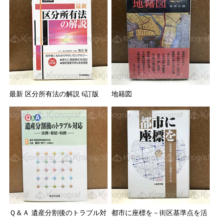
最新 区分所有法の解説 6訂版
地籍図
Ｑ＆Ａ 遺産分割後のトラブル対
都市に座標を－街区基準点を活