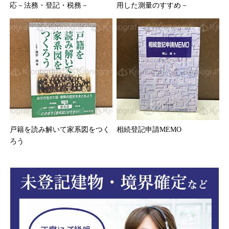
応－法務・登記・税務－
用した測量のすすめ－
戸籍を読み解いて家系図をつく
相続登記申請MEMO
ろう