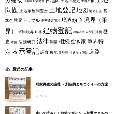
古地図
土地の歴史
土地台帳
占有権
取得時効
土地登記
問題
地図
土地家屋調査士
基
地図訂正
境界（筆
境界紛争
境界トラブル
準点
境界確定訴訟
建物登記
界）
歴
官民境界
山林
未登記建物
建築基準
法律
相続
筆界特
空き家
史
法務研究
測量
水路
表示登記
定
道路
調査
農地
農地転用
通行権
通路
最近の記事
町家再生の論理 －創造的まちづくりへの方途
－
2022.06.30
歩いて読みとく地域デザイン －普通のまちの