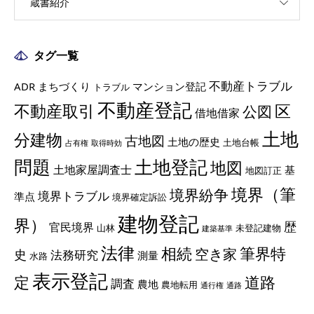
蔵書紹介
タグ一覧
不動産トラブル
ADR
まちづくり
マンション登記
トラブル
不動産登記
不動産取引
区
公図
借地借家
土地
分建物
古地図
土地の歴史
土地台帳
占有権
取得時効
土地登記
問題
地図
土地家屋調査士
基
地図訂正
境界（筆
境界紛争
境界トラブル
準点
境界確定訴訟
建物登記
界）
歴
官民境界
山林
未登記建物
建築基準
法律
相続
筆界特
空き家
史
法務研究
測量
水路
表示登記
定
道路
調査
農地
農地転用
通行権
通路