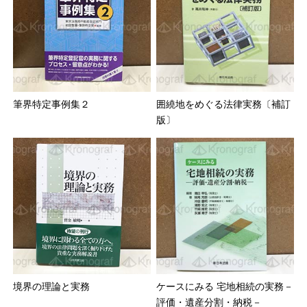
筆界特定事例集２
囲繞地をめぐる法律実務〔補訂
版〕
境界の理論と実務
ケースにみる 宅地相続の実務－
評価・遺産分割・納税－