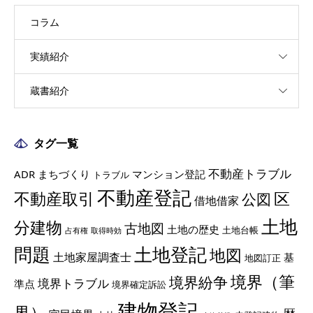
コラム
実績紹介
蔵書紹介
タグ一覧
不動産トラブル
ADR
まちづくり
マンション登記
トラブル
不動産登記
不動産取引
区
公図
借地借家
土地
分建物
古地図
土地の歴史
土地台帳
占有権
取得時効
土地登記
問題
地図
土地家屋調査士
基
地図訂正
境界（筆
境界紛争
境界トラブル
準点
境界確定訴訟
建物登記
界）