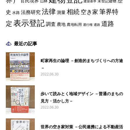
歴
官民境界
山林
未登記建物
建築基準
法律
相続
筆界特
空き家
史
法務研究
測量
水路
表示登記
定
道路
調査
農地
農地転用
通行権
通路
最近の記事
町家再生の論理 －創造的まちづくりへの方途
－
2022.06.30
歩いて読みとく地域デザイン －普通のまちの
見方・活かし方－
2022.06.30
世界の空き家対策 －公民連携による不動産活