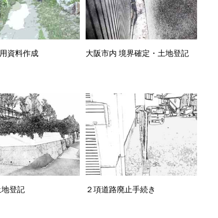
用資料作成
大阪市内 境界確定・土地登記
土地登記
２項道路廃止手続き