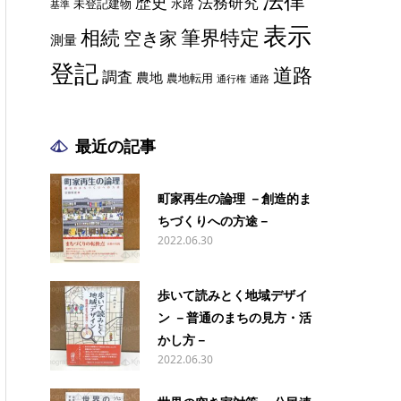
歴史
法務研究
未登記建物
水路
基準
表示
相続
筆界特定
空き家
測量
登記
道路
調査
農地
農地転用
通行権
通路
最近の記事
町家再生の論理 －創造的ま
ちづくりへの方途－
2022.06.30
歩いて読みとく地域デザイ
ン －普通のまちの見方・活
かし方－
2022.06.30