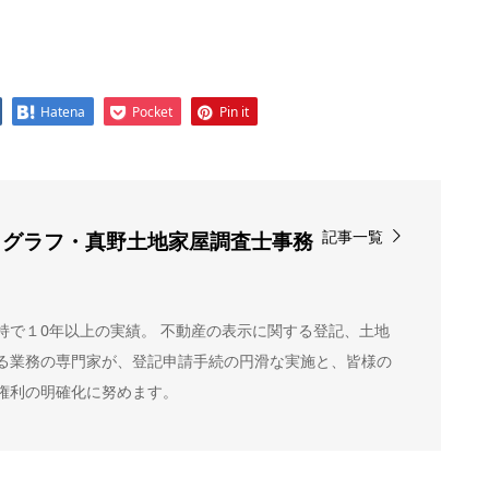
Hatena
Pocket
Pin it
記事一覧
ノグラフ・真野土地家屋調査士事務
当
持で１0年以上の実績。 不動産の表示に関する登記、土地
る業務の専門家が、登記申請手続の円滑な実施と、皆様の
権利の明確化に努めます。