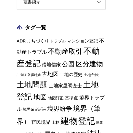
蔵書紹介
タグ一覧
不
ADR
まちづくり
マンション登記
トラブル
不動
不動産取引
動産トラブル
産登記
区分建物
公図
借地借家
古地図
土地の歴史
土地台帳
占有権
取得時効
土地
土地問題
土地家屋調査士
登記
地図
境界トラブ
基準点
地図訂正
境界（筆
境界紛争
ル
境界確定訴訟
建物登記
界）
官民境界
山林
建築
法律