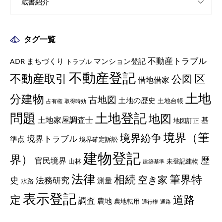
蔵書紹介
タグ一覧
不動産トラブル
ADR
まちづくり
マンション登記
トラブル
不動産登記
不動産取引
区
公図
借地借家
土地
分建物
古地図
土地の歴史
土地台帳
占有権
取得時効
土地登記
問題
地図
土地家屋調査士
基
地図訂正
境界（筆
境界紛争
境界トラブル
準点
境界確定訴訟
建物登記
界）
歴
官民境界
山林
未登記建物
建築基準
法律
相続
筆界特
空き家
史
法務研究
測量
水路
表示登記
定
道路
調査
農地
農地転用
通行権
通路