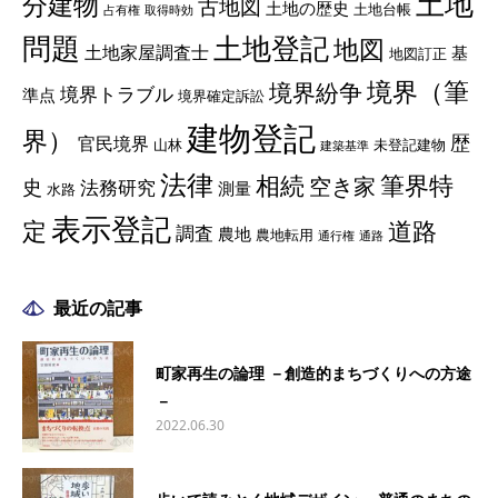
土地
分建物
古地図
土地の歴史
土地台帳
占有権
取得時効
土地登記
問題
地図
土地家屋調査士
基
地図訂正
境界（筆
境界紛争
境界トラブル
準点
境界確定訴訟
建物登記
界）
歴
官民境界
山林
未登記建物
建築基準
法律
相続
筆界特
空き家
史
法務研究
測量
水路
表示登記
定
道路
調査
農地
農地転用
通行権
通路
最近の記事
町家再生の論理 －創造的まちづくりへの方途
－
2022.06.30