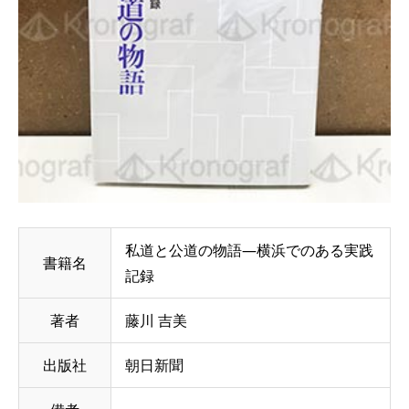
私道と公道の物語―横浜でのある実践
書籍名
記録
著者
藤川 吉美
出版社
朝日新聞