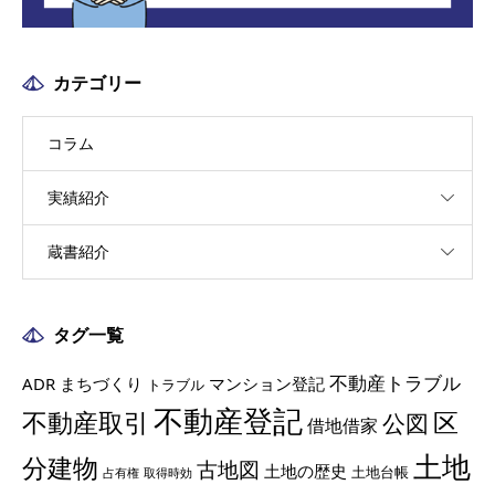
カテゴリー
コラム
実績紹介
蔵書紹介
タグ一覧
不動産トラブル
ADR
まちづくり
マンション登記
トラブル
不動産登記
不動産取引
区
公図
借地借家
土地
分建物
古地図
土地の歴史
土地台帳
占有権
取得時効