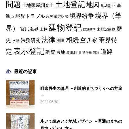
土地登記
問題
地図
土地家屋調査士
基
地図訂正
境界（筆
境界紛争
境界トラブル
準点
境界確定訴訟
建物登記
界）
歴
官民境界
山林
未登記建物
建築基準
法律
相続
筆界特
空き家
史
法務研究
測量
水路
表示登記
定
道路
調査
農地
農地転用
通行権
通路
最近の記事
町家再生の論理 －創造的まちづくりへの方途
－
2022.06.30
歩いて読みとく地域デザイン －普通のまちの
見方・活かし方－