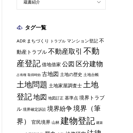
蔵書紹介
タグ一覧
不
ADR
まちづくり
マンション登記
トラブル
不動
不動産取引
動産トラブル
産登記
区分建物
公図
借地借家
古地図
土地の歴史
土地台帳
占有権
取得時効
土地
土地問題
土地家屋調査士
登記
地図
境界トラブ
基準点
地図訂正
境界（筆
境界紛争
ル
境界確定訴訟
建物登記
界）
官民境界
山林
建築
法律