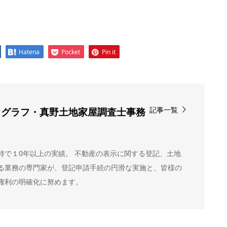
Hatena
Pocket
Pin it
記事一覧
ノグラフ・真野土地家屋調査士事務
当
持で１0年以上の実績。 不動産の表示に関する登記、土地
る業務の専門家が、登記申請手続の円滑な実施と、皆様の
権利の明確化に努めます。