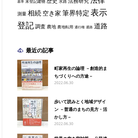
歴史
法務研究
未登記建物
水路
基準
表示
相続
筆界特定
空き家
測量
登記
道路
調査
農地
農地転用
通行権
通路
最近の記事
町家再生の論理 －創造的ま
ちづくりへの方途－
2022.06.30
歩いて読みとく地域デザイ
ン －普通のまちの見方・活
かし方－
2022.06.30