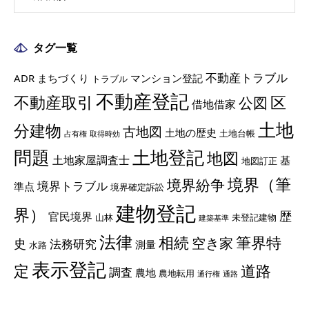
タグ一覧
不動産トラブル
ADR
まちづくり
マンション登記
トラブル
不動産登記
不動産取引
区
公図
借地借家
土地
分建物
古地図
土地の歴史
土地台帳
占有権
取得時効
土地登記
問題
地図
土地家屋調査士
基
地図訂正
境界（筆
境界紛争
境界トラブル
準点
境界確定訴訟
建物登記
界）
歴
官民境界
山林
未登記建物
建築基準
法律
相続
筆界特
空き家
史
法務研究
測量
水路
表示登記
定
道路
調査
農地
農地転用
通行権
通路