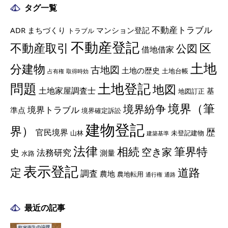
タグ一覧
不動産トラブル
ADR
まちづくり
マンション登記
トラブル
不動産登記
不動産取引
区
公図
借地借家
土地
分建物
古地図
土地の歴史
土地台帳
占有権
取得時効
土地登記
問題
地図
土地家屋調査士
基
地図訂正
境界（筆
境界紛争
境界トラブル
準点
境界確定訴訟
建物登記
界）
歴
官民境界
山林
未登記建物
建築基準
法律
相続
筆界特
空き家
史
法務研究
測量
水路
表示登記
定
道路
調査
農地
農地転用
通行権
通路
最近の記事