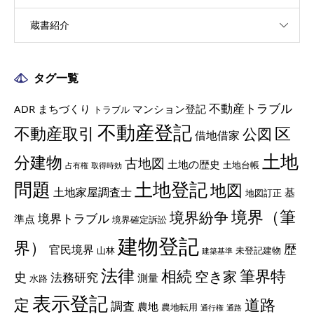
蔵書紹介
タグ一覧
不動産トラブル
ADR
まちづくり
マンション登記
トラブル
不動産登記
不動産取引
区
公図
借地借家
土地
分建物
古地図
土地の歴史
土地台帳
占有権
取得時効
土地登記
問題
地図
土地家屋調査士
基
地図訂正
境界（筆
境界紛争
境界トラブル
準点
境界確定訴訟
建物登記
界）
歴
官民境界
山林
未登記建物
建築基準
法律
相続
筆界特
空き家
史
法務研究
測量
水路
表示登記
定
道路
調査
農地
農地転用
通行権
通路