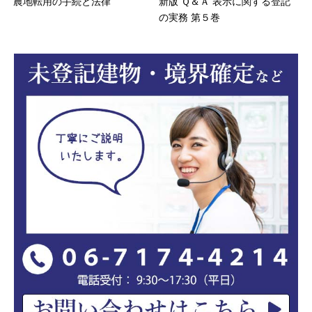
農地転用の手続と法律
新版 Ｑ＆Ａ 表示に関する登記
の実務 第５巻