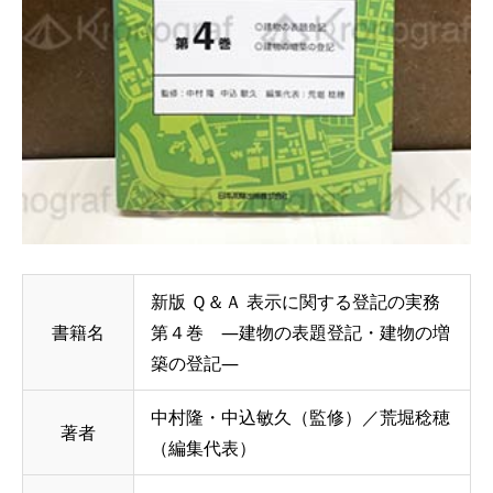
新版 Ｑ＆Ａ 表示に関する登記の実務
書籍名
第４巻 ―建物の表題登記・建物の増
築の登記―
中村隆・中込敏久（監修）／荒堀稔穂
著者
（編集代表）